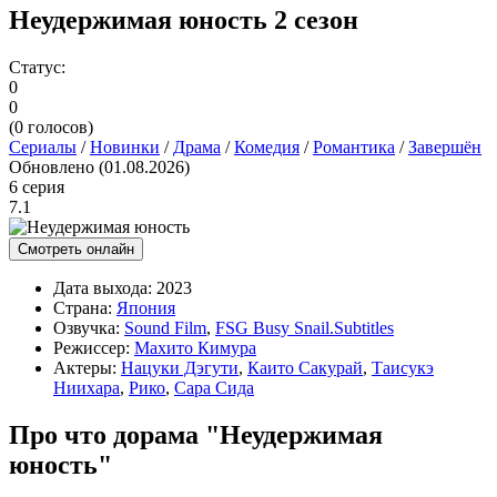
Неудержимая юность 2 сезон
Статус:
0
0
(
0
голосов)
Сериалы
/
Новинки
/
Драма
/
Комедия
/
Романтика
/
Завершён
Обновлено (01.08.2026)
6 серия
7.1
Смотреть онлайн
Дата выхода:
2023
Страна:
Япония
Озвучка:
Sound Film
,
FSG Busy Snail.Subtitles
Режиссер:
Махито Кимура
Актеры:
Нацуки Дэгути
,
Каито Сакурай
,
Таисукэ
Ниихара
,
Рико
,
Сара Сида
Про что дорама "Неудержимая
юность"