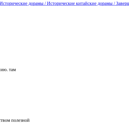
 Исторические дорамы / Исторические китайские дорамы / Завер
нию. там
ством полезной