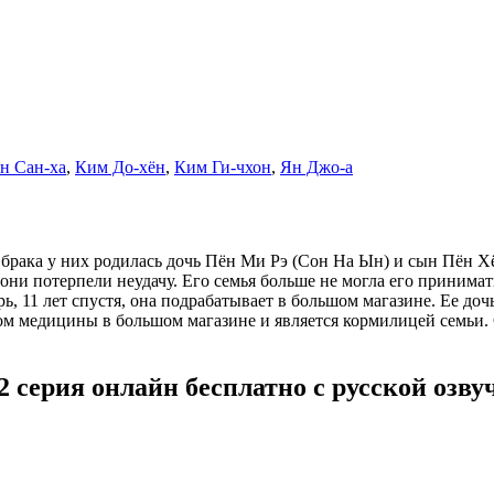
н Сан-ха
,
Ким До-хён
,
Ким Ги-чхон
,
Ян Джо-а
брака у них родилась дочь Пён Ми Рэ (Сон На Ын) и сын Пён 
и потерпели неудачу. Его семья больше не могла его принимать,
ь, 11 лет спустя, она подрабатывает в большом магазине. Ее доч
ором медицины в большом магазине и является кормилицей семьи
 серия онлайн бесплатно с русской озв