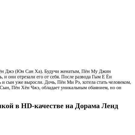
Хён Джэ (Юн Сан Ха). Будучи женатым, Пён Му Джин
 и они отрезали его от себя. После развода Гым Е Ён
ь и сын уже выросли. Дочь, Пён Ми Рэ, хотела стать человеком,
. Сын, Пён Хён Чжэ, обладает уникальным обаянием, но он
учкой в HD-качестве на Дорама Ленд