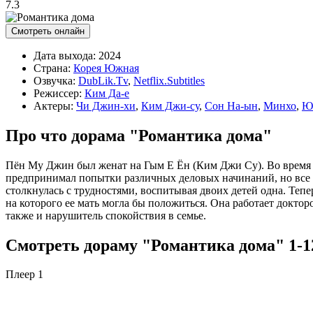
7.3
Смотреть онлайн
Дата выхода:
2024
Страна:
Корея Южная
Озвучка:
DubLik.Tv
,
Netflix.Subtitles
Режиссер:
Ким Да-е
Актеры:
Чи Джин-хи
,
Ким Джи-су
,
Сон На-ын
,
Минхо
,
Ю
Про что дорама "Романтика дома"
Пён Му Джин был женат на Гым Е Ён (Ким Джи Су). Во время 
предпринимал попытки различных деловых начинаний, но все он
столкнулась с трудностями, воспитывая двоих детей одна. Тепер
на которого ее мать могла бы положиться. Она работает докт
также и нарушитель спокойствия в семье.
Смотреть дораму "Романтика дома" 1-12
Плеер 1