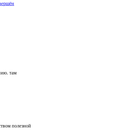
авершён
нию. там
ством полезной