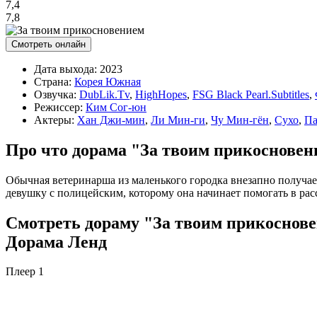
7,4
7,8
Смотреть онлайн
Дата выхода:
2023
Страна:
Корея Южная
Озвучка:
DubLik.Tv
,
HighHopes
,
FSG Black Pearl.Subtitles
,
Режиссер:
Ким Сог-юн
Актеры:
Хан Джи-мин
,
Ли Мин-ги
,
Чу Мин-гён
,
Сухо
,
Па
Про что дорама "За твоим прикоснове
Обычная ветеринарша из маленького городка внезапно получа
девушку с полицейским, которому она начинает помогать в рас
Смотреть дораму "За твоим прикосновен
Дорама Ленд
Плеер 1