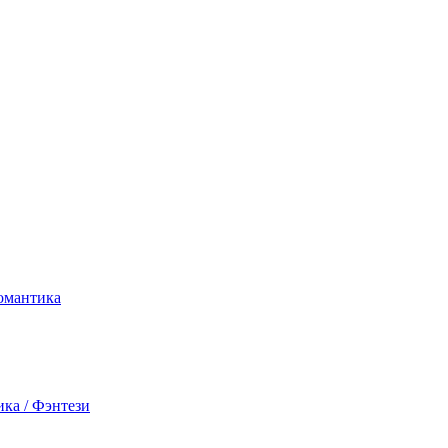
Романтика
ика / Фэнтези