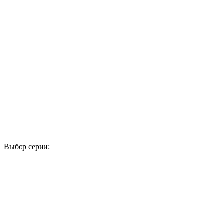
Выбор серии:
1
2
3
4
5
6
7
8
9
10
11
12
13
14
15
16
17
18
19
20