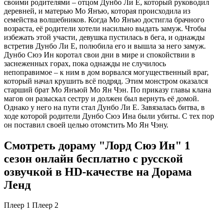
своими родителями – отцом Дунбо Ли Е, который руководил
деревней, и матерью Мо Янъю, которая происходила из
семейства волшебников. Когда Мо Янъю достигла брачного
возраста, её родители хотели насильно выдать замуж. Чтобы
избежать этой участи, девушка пустилась в бега, и однажды
встретив Дунбо Ли Е, полюбила его и вышла за него замуж.
Дунбо Сюэ Ин коротал свои дни в мире и спокойствии в
заснеженных горах, пока однажды не случилось
непоправимое – к ним в дом ворвался могущественный враг,
который начал крушить всё подряд. Этим монстром оказался
старший брат Мо Янъюй Мо Ян Чэн. По приказу главы клана
магов он разыскал сестру и должен был вернуть её домой.
Однако у него на пути стал Дунбо Ли Е. Завязалась битва, в
ходе которой родители Дунбо Сюэ Ина были убиты. С тех пор
он поставил своей целью отомстить Мо Ян Чэну.
Смотреть дораму "Лорд Сюэ Ин" 1
сезон онлайн бесплатно с русской
озвучкой в HD-качестве на Дорама
Ленд
Плеер 1
Плеер 2