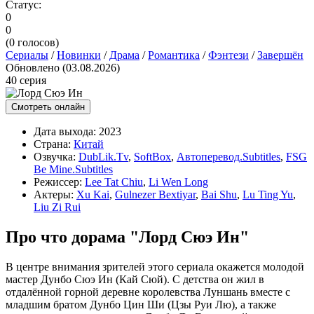
Статус:
0
0
(
0
голосов)
Сериалы
/
Новинки
/
Драма
/
Романтика
/
Фэнтези
/
Завершён
Обновлено (03.08.2026)
40 серия
Смотреть онлайн
Дата выхода:
2023
Страна:
Китай
Озвучка:
DubLik.Tv
,
SoftBox
,
Автоперевод.Subtitles
,
FSG
Be Mine.Subtitles
Режиссер:
Lee Tat Chiu
,
Li Wen Long
Актеры:
Xu Kai
,
Gulnezer Bextiyar
,
Bai Shu
,
Lu Ting Yu
,
Liu Zi Rui
Про что дорама "Лорд Сюэ Ин"
В центре внимания зрителей этого сериала окажется молодой
мастер Дунбо Сюэ Ин (Кай Сюй). С детства он жил в
отдалённой горной деревне королевства Луншань вместе с
младшим братом Дунбо Цин Ши (Цзы Руи Лю), а также