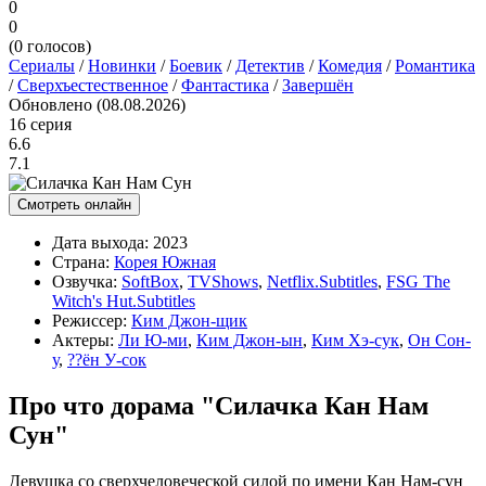
0
0
(
0
голосов)
Сериалы
/
Новинки
/
Боевик
/
Детектив
/
Комедия
/
Романтика
/
Сверхъестественное
/
Фантастика
/
Завершён
Обновлено (08.08.2026)
16 серия
6.6
7.1
Смотреть онлайн
Дата выхода:
2023
Страна:
Корея Южная
Озвучка:
SoftBox
,
TVShows
,
Netflix.Subtitles
,
FSG The
Witch's Hut.Subtitles
Режиссер:
Ким Джон-щик
Актеры:
Ли Ю-ми
,
Ким Джон-ын
,
Ким Хэ-сук
,
Он Сон-
у
,
??ён У-сок
Про что дорама "Силачка Кан Нам
Сун"
Девушка со сверхчеловеческой силой по имени Кан Нам-сун