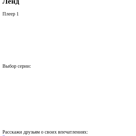
Ленд
Плеер 1
Выбор серии:
1
2
3
4
5
6
7
8
9
10
11
12
13
14
15
16
17
18
19
20
21
22
23
24
25
Расскажи друзьям о своих впечатлениях: