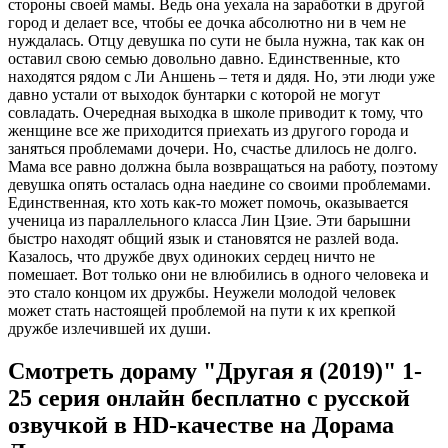
стороны своей мамы. Ведь она уехала на заработки в другой
город и делает все, чтобы ее дочка абсолютно ни в чем не
нуждалась. Отцу девушка по сути не была нужна, так как он
оставил свою семью довольно давно. Единственные, кто
находятся рядом с Ли Аншень – тетя и дядя. Но, эти люди уже
давно устали от выходок бунтарки с которой не могут
совладать. Очередная выходка в школе приводит к тому, что
женщине все же приходится приехать из другого города и
заняться проблемами дочери. Но, счастье длилось не долго.
Мама все равно должна была возвращаться на работу, поэтому
девушка опять осталась одна наедине со своими проблемами.
Единственная, кто хоть как-то может помочь, оказывается
ученица из параллельного класса Лин Цзие. Эти барышни
быстро находят общий язык и становятся не разлей вода.
Казалось, что дружбе двух одиноких сердец ничто не
помешает. Вот только они не влюбились в одного человека и
это стало концом их дружбы. Неужели молодой человек
может стать настоящей проблемой на пути к их крепкой
дружбе излечившей их души.
Смотреть дораму "Другая я (2019)" 1-
25 серия онлайн бесплатно с русской
озвучкой в HD-качестве на Дорама