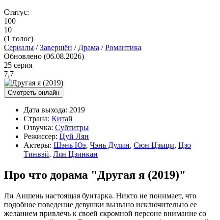
Статус:
100
10
(
1
голос)
Сериалы
/
Завершён
/
Драма
/
Романтика
Обновлено (06.08.2026)
25 серия
7,7
Смотреть онлайн
Дата выхода:
2019
Страна:
Китай
Озвучка:
Субтитры
Режиссер:
Цуй Лян
Актеры:
Шэнь Юэ
,
Чэнь Дулин
,
Сюн Цзыци
,
Цзо
Тинвэй
,
Лян Цзинкан
Про что дорама "Другая я (2019)"
Ли Аншень настоящая бунтарка. Никто не понимает, что
подобное поведение девушки вызвано исключительно ее
желанием привлечь к своей скромной персоне внимание со