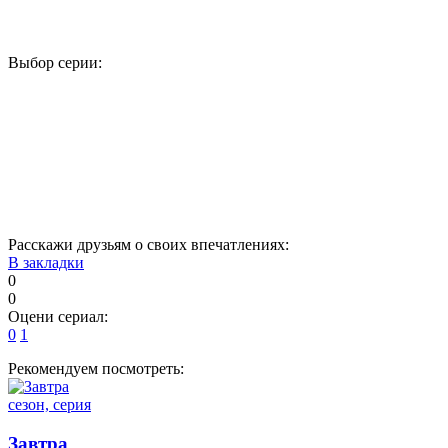
Выбор серии:
1
2
3
4
5
17
18
19
20
21
33
34
35
36
37
49
50
Расскажи друзьям о своих впечатлениях:
В закладки
0
0
Оцени сериал:
0
1
Рекомендуем посмотреть:
сезон, серия
Завтра