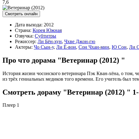
7,6
Смотреть онлайн
Дата выхода:
2012
Страна:
Корея Южная
Озвучка:
Субтитры
Режиссер:
Ли Бён-хун
,
Чхве Джон-гю
Актеры:
Чо Сын-у
,
Ли Ё-вон
,
Сон Чхан-мин
,
Ю Сон
,
Ли 
Про что дорама "Ветеринар (2012) "
История жизни чосонского ветеринара Пэк Кван-хёна, о том, 
из трёх гениальных медиков того времени. Его учитель был те
Смотреть дораму "Ветеринар (2012) " 1
Плеер 1