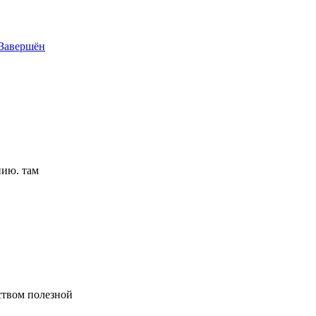
 Завершён
нию. там
ством полезной