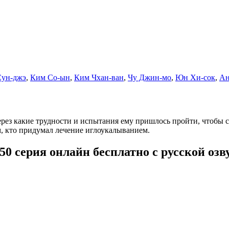
Сун-джэ
,
Ким Со-ын
,
Ким Чхан-ван
,
Чу Джин-мо
,
Юн Хи-сок
,
Ан
через какие трудности и испытания ему пришлось пройти, чтобы
м, кто придумал лечение иглоукалыванием.
-50 серия онлайн бесплатно с русской оз