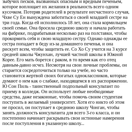
зыбучих песков, вызванных опасным и вредным печеньем,
которое воплощает их желания в реальность всего одним
кусочком. Потеряв родителей в результате несчастного случая,
Чхве Су Ен вынуждена заботиться о своей младшей сестре на
три года. Когда ей исполнилось 18 лет, она стала кормильцем
своей семьи. Она бросила среднюю школу и начала работать
на фабрике, подрабатывая несколько раз на полставки, чтобы
прокормить себя и свою младшую сестру. Однако однажды ее
сестра попадает в беду из-за домашнего печенья, и она
рискует всем, чтобы защитить ее. Со Хо Су учится на 3 курсе
средней школы Чжунхан, лучшей частной школы в Южной
Корее. Его мать борется с раком, в то время как его отец
давным-давно исчез. Несмотря на свои личные проблемы, он
старается сосредоточиться только на учебе, но часто
становится жертвой своих богатых одноклассников, которые
думают о нем как о слабаке, находящемся в их распоряжении.
Ю Сон Пиль - таинственный подпольный консультант по
приему в колледж. Он использует любые необходимые
средства, даже незаконные, чтобы помочь своим студентам
поступить в желаемый университет. Хотя его никто об этом
не просил, он поступает в среднюю школу Чонган, чтобы
занять должность консультанта для всего 3-го класса, и он
постепенно начинает раскрывать свои истинные намерения
после поступления в указанную школу...