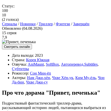
Статус:
100
10
(
2
голоса)
Сериалы
/
Новинки
/
Триллер
/
Фэнтези
/
Завершён
Обновлено (04.08.2026)
15 серия
7,9
Смотреть онлайн
Дата выхода:
2023
Страна:
Корея Южная
Озвучка:
AniMaunt
,
SoftBox
,
Автоперевод.Subtitles
,
Субтитры
Режиссер:
Сон Мин-ёп
Актеры:
Нам Джи-хён
,
Чхве Хён-ук
,
Ким Му-ёль
,
Чон
Да-бин
,
Чхве Джи-су
Про что дорама "Привет, печенька"
Подростковый фантастический триллер-драма,
рассказывающий историю людей, пытающихся выбраться из