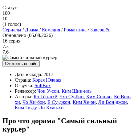
Статус:
100
10
(
1
голос)
Сериалы
/
Драма
/
Комедия
/
Романтика
/
Завершён
Обновлено (06.08.2026)
16 серия
7.3
7.6
Смотреть онлайн
Дата выхода:
2017
Страна:
Корея Южная
Озвучка:
SoftBox
Режиссер:
Чон У-сон
,
Ким Щин-иль
Актеры:
Ко Гён-пхё
,
Чхэ Су-бин
,
Ким Сон-хо
,
Ко Вон-
хи
,
Чо Хи-бон
,
Е Су-джон
,
Ким Хе-ри
,
Ли Вон-джон
,
Ким Ги-ду
,
Ли Кхан-хи
Про что дорама "Самый сильный
курьер"