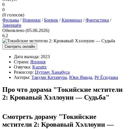
0
0
(
0
голосов)
Фильмы
/
Новинки
/
Боевик
/
Криминал
/
Фантастика
/
Завершён
Обновлено (05.06.2026)
6.2
Смотреть онлайн
Дата выхода:
2023
Страна:
Япония
Озвучка:
Kazuttx
Режиссер:
Цутому Ханабуса
Актеры:
Такуми Китамура
,
Юки Ямада
,
Рё Ёсидзава
Про что дорама "Токийские мстители
2: Кровавый Хэллоуин — Судьба"
Смотреть дораму "Токийские
мстители 2: Кровавый Хэллоуин —