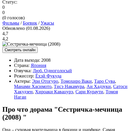
Статус:
0
0
(
0
голосов)
Фильмы
/
Боевик
/
Ужасы
Обновлено (01.08.2026)
4,7
4,2
Смотреть онлайн
Дата выхода:
2008
Страна:
Япония
Озвучка:
Люб. Одноголосый
Режиссер:
Ёхэй Фукуда
Актеры:
Эри Отогуро
,
Томохиро Ваки
,
Таро Сува
,
Манами Хасимото
,
Тисэ Накамура
,
Аи Хадзуки
,
Сатоси
Хакудзен
,
Хироаки Кавацурэ
,
Сари Кураути
,
Томоя
Нагаи
Про что дорама "Сестричка-мечница
(2008) "
Она – суровая воительница в бикини и шарфике. Самая