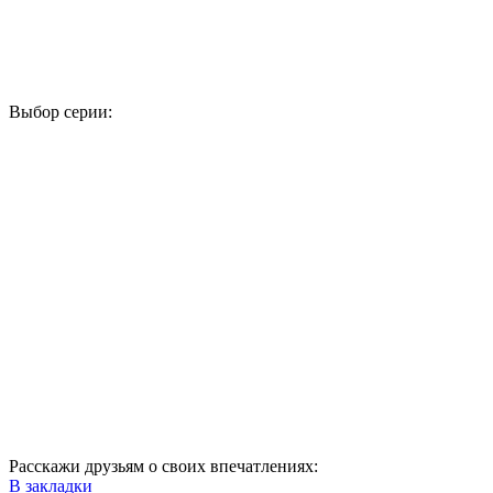
Выбор серии:
1
2
3
4
5
6
7
8
9
10
11
12
13
14
15
16
17
18
19
20
21
22
23
24
25
26
27
28
29
30
31
32
33
34
35
36
37
38
39
40
Расскажи друзьям о своих впечатлениях:
В закладки