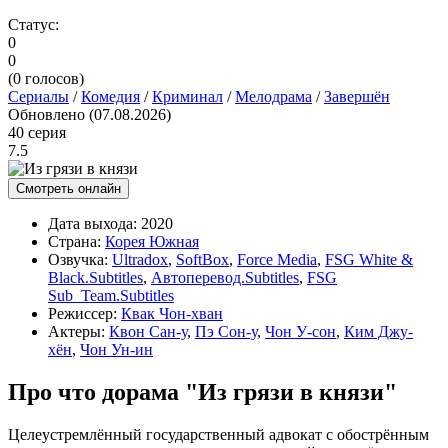
Статус:
0
0
(
0
голосов)
Сериалы
/
Комедия
/
Криминал
/
Мелодрама
/
Завершён
Обновлено (07.08.2026)
40 серия
7.5
Смотреть онлайн
Дата выхода:
2020
Страна:
Корея Южная
Озвучка:
Ultradox
,
SoftBox
,
Force Media
,
FSG White &
Black.Subtitles
,
Автоперевод.Subtitles
,
FSG
Sub_Team.Subtitles
Режиссер:
Квак Чон-хван
Актеры:
Квон Сан-у
,
Пэ Сон-у
,
Чон У-сон
,
Ким Джу-
хён
,
Чон Ун-ин
Про что дорама "Из грязи в князи"
Целеустремлённый государственный адвокат с обострённым