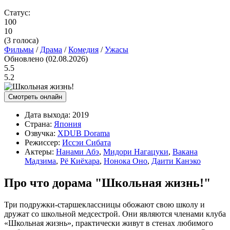
Статус:
100
10
(
3
голоса)
Фильмы
/
Драма
/
Комедия
/
Ужасы
Обновлено (02.08.2026)
5.5
5.2
Смотреть онлайн
Дата выхода:
2019
Страна:
Япония
Озвучка:
XDUB Dorama
Режиссер:
Иссэи Сибата
Актеры:
Нанами Абэ
,
Мидори Нагацуки
,
Вакана
Мадзима
,
Рё Киёхара
,
Нонока Оно
,
Даити Канэко
Про что дорама "Школьная жизнь!"
Три подружки-старшеклассницы обожают свою школу и
дружат со школьной медсестрой. Они являются членами клуба
«Школьная жизнь», практически живут в стенах любимого