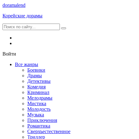
dorama
lend
Корейские дорамы
Войти
Все жанры
Боевики
Драмы
Детективы
Комедия
Криминал
Мелодрамы
Мистика
Молодость
Музыка
Приключения
Романтика
Сверхъестественное
Триллер