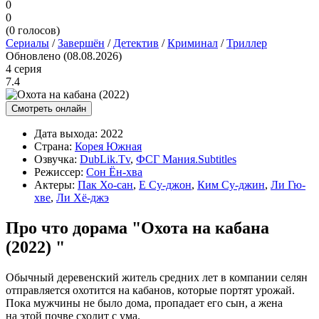
0
0
(
0
голосов)
Сериалы
/
Завершён
/
Детектив
/
Криминал
/
Триллер
Обновлено (08.08.2026)
4 серия
7.4
Смотреть онлайн
Дата выхода:
2022
Страна:
Корея Южная
Озвучка:
DubLik.Tv
,
ФСГ Мания.Subtitles
Режиссер:
Сон Ён-хва
Актеры:
Пак Хо-сан
,
Е Су-джон
,
Ким Су-джин
,
Ли Гю-
хве
,
Ли Хё-джэ
Про что дорама "Охота на кабана
(2022) "
Обычный деревенский житель средних лет в компании селян
отправляется охотится на кабанов, которые портят урожай.
Пока мужчины не было дома, пропадает его сын, а жена
на этой почве сходит с ума.