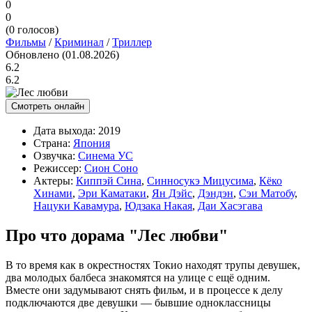
0
0
(
0
голосов)
Фильмы
/
Криминал
/
Триллер
Обновлено (01.08.2026)
6.2
6.2
Смотреть онлайн
Дата выхода:
2019
Страна:
Япония
Озвучка:
Синема УС
Режиссер:
Сион Соно
Актеры:
Киппэй Сина
,
Синносукэ Мицусима
,
Кёко
Хинами
,
Эри Каматаки
,
Ян Дэйс
,
Дэндэн
,
Сэи Матобу
,
Нацуки Кавамура
,
Юдзака Накая
,
Даи Хасэгава
Про что дорама "Лес любви"
В то время как в окрестностях Токио находят трупы девушек,
два молодых балбеса знакомятся на улице с ещё одним.
Вместе они задумывают снять фильм, и в процессе к делу
подключаются две девушки — бывшие одноклассницы