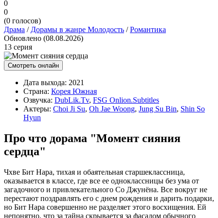
0
0
(
0
голосов)
Драма
/
Дорамы в жанре Молодость
/
Романтика
Обновлено (08.08.2026)
13 серия
Смотреть онлайн
Дата выхода:
2021
Страна:
Корея Южная
Озвучка:
DubLik.Tv
,
FSG Onlion.Subtitles
Актеры:
Choi Ji Su
,
Oh Jae Woong
,
Jung Su Bin
,
Shin So
Hyun
Про что дорама "Момент сияния
сердца"
Чхве Бит Нара, тихая и обаятельная старшеклассница,
оказывается в классе, где все ее одноклассницы без ума от
загадочного и привлекательного Со Джунёна. Все вокруг не
перестают поздравлять его с днем рождения и дарить подарки,
но Бит Нара совершенно не разделяет этого восхищения. Ей
непонятно, что за тайна скрывается за фасадом обычного