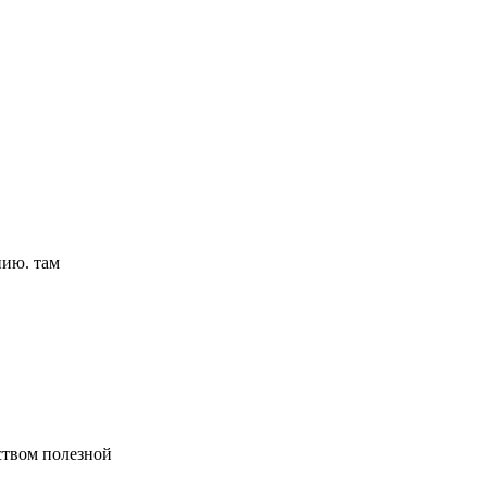
нию. там
ством полезной