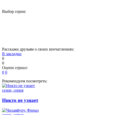
Выбор серии:
1
2
3
4
5
17
18
19
20
21
33
34
35
Расскажи друзьям о своих впечатлениях:
В закладки
0
0
Оцени сериал:
0
0
Рекомендуем посмотреть:
сезон, серия
Никто не узнает
сезон, серия