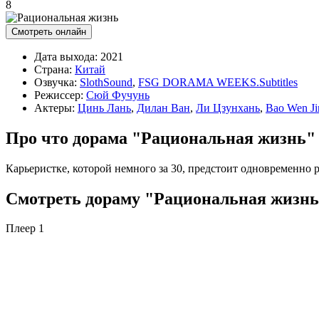
8
Смотреть онлайн
Дата выхода:
2021
Страна:
Китай
Озвучка:
SlothSound
,
FSG DORAMA WEEKS.Subtitles
Режиссер:
Сюй Фучунь
Актеры:
Цинь Лань
,
Дилан Ван
,
Ли Цзунхань
,
Bao Wen Ji
Про что дорама "Рациональная жизнь"
Карьеристке, которой немного за 30, предстоит одновременно
Смотреть дораму "Рациональная жизнь"
Плеер 1