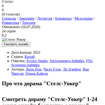
Статус:
0
0
(
0
голосов)
Сериалы
/
Завершён
/
Детектив
/
Криминал
/
Мелодрама
/
Романтика
/
Триллер
Обновлено (16.07.2026)
24 серия
8.2
Смотреть онлайн
Дата выхода:
2021
Страна:
Китай
Озвучка:
Xvoice Studio
,
Автоперевод.Subtitles
,
FSG
Scorpions.Subtitles
Актеры:
Линь Пэн
,
Чжэн Ечэн
,
Ли Цзифэн
,
Ван
Чжиган
,
Цзинь Кайцзе
Про что дорама "Стелс-Уокер"
Смотреть дораму "Стелс-Уокер" 1-24