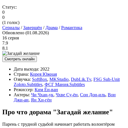
Статус:
0
0
(
1
голос)
Сериалы
/
Завершён
/
Драма
/
Романтика
Обновлено (01.08.2026)
16 серия
7.9
8.1
Смотреть онлайн
Дата выхода:
2022
Страна:
Корея Южная
Озвучка:
SoftBox
,
MKStudio
,
DubLik.Tv
,
FSG Sub-Unit
Zoloto.Subtitles
,
ФСГ Мания.Subtitles
Режиссер:
Ким Ён-ван
Актеры:
Чи Чхан-ук
,
Чхве Су-ён
,
Сон Дон-иль
,
Вон
Джи-ан
,
Ян Хи-гён
Про что дорама "Загадай желание"
Парень с трудной судьбой начинает работать волонтёром