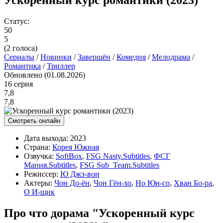
Статус:
50
5
(
2
голоса)
Сериалы
/
Новинки
/
Завершён
/
Комедия
/
Мелодрама
/
Романтика
/
Триллер
Обновлено (01.08.2026)
16 серия
7,8
7,8
Смотреть онлайн
Дата выхода:
2023
Страна:
Корея Южная
Озвучка:
SoftBox
,
FSG Nasty.Subtitles
,
ФСГ
Мания.Subtitles
,
FSG Sub_Team.Subtitles
Режиссер:
Ю Джэ-вон
Актеры:
Чон До-ён
,
Чон Гён-хо
,
Но Юн-со
,
Хван Бо-ра
,
О И-щик
Про что дорама "Ускоренный курс