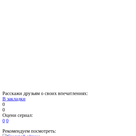
51
52
53
54
55
56
57
58
59
60
61
62
63
64
65
66
67
68
69
70
71
72
73
74
75
76
77
78
79
80
81
82
83
84
85
86
87
Расскажи друзьям о своих впечатлениях:
В закладки
0
0
Оцени сериал:
0
0
Рекомендуем посмотреть: