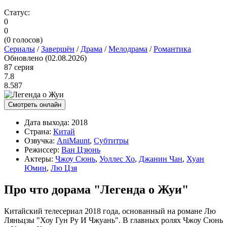
Статус:
0
0
(
0
голосов)
Сериалы
/
Завершён
/
Драма
/
Мелодрама
/
Романтика
Обновлено (02.08.2026)
87 серия
7.8
8.587
Смотреть онлайн
Дата выхода:
2018
Страна:
Китай
Озвучка:
AniMaunt
,
Субтитры
Режиссер:
Ван Цзюнь
Актеры:
Чжоу Сюнь
,
Уоллес Хо
,
Джанин Чан
,
Хуан
Юмин
,
Лю Цзя
Про что дорама "Легенда о Жуи"
Китайский телесериал 2018 года, основанный на романе Лю
Ляньцзы "Хоу Гун Ру И Чжуань". В главных ролях Чжоу Сюнь