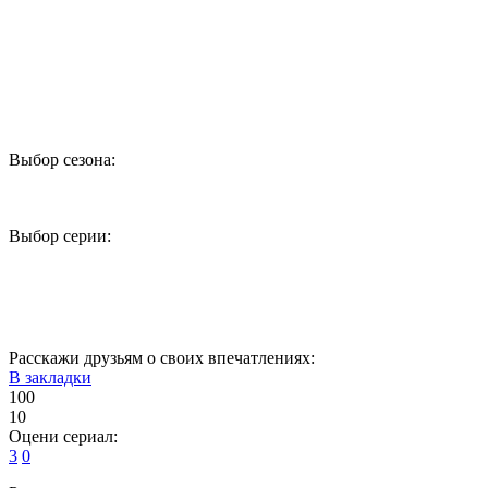
Выбор сезона:
1
2
Выбор серии:
1
2
3
4
5
6
7
8
9
10
Расскажи друзьям о своих впечатлениях:
В закладки
100
10
Оцени сериал:
3
0