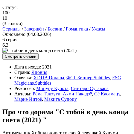
Статус:
100
10
(
3
голоса)
Сериалы
/
Завершён
/
Боевик
/
Романтика
/
Ужасы
Обновлено (04.08.2026)
6 серия
6,3
Смотреть онлайн
Дата выхода:
2021
Страна:
Япония
Озвучка:
XDUB Dorama
,
ФСГ Зиппер.Subtitles
,
FSG
Magicians.Subtitles
Режиссер:
Мицуру Кубота
,
Синтаро Сугавара
Актеры:
Рёма Такэути
,
Аями Накадзё
,
Сё Касамацу
,
Мариэ Иитоё
,
Макита Супоцу
Про что дорама "С тобой в день конца
света (2021) "
Автомеханик Хибики живет со своей девушкой Куруми,