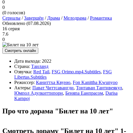
0
0
(
0
голосов)
Сериалы
/
Завершён
/
Драма
/
Мелодрама
/
Романтика
Обновлено (07.08.2026)
16 серия
7.6
0
Смотреть онлайн
Дата выхода:
2022
Страна:
Таиланд
Озвучка:
Red Tail
,
FSG Orimo.mp4.Subtitles
,
FSG
Libertas.Subtitles
Режиссер:
Каниттха Квуню
,
Fon Kanittha Kwunyoo
Актеры:
Пават Читтсавангди
,
Тонтаван Тантивеякул
,
Юмпол Адулкиттипорн
,
Беняпа Еанпрасом
,
Darisa
Karnpoj
Про что дорама "Билет на 10 лет"
Смотреть дораму "Билет на 10 лет" 1-