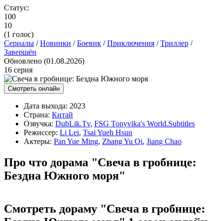
Статус:
100
10
(
1
голос)
Сериалы
/
Новинки
/
Боевик
/
Приключения
/
Триллер
/
Завершён
Обновлено (01.08.2026)
16 серия
Смотреть онлайн
Дата выхода:
2023
Страна:
Китай
Озвучка:
DubLik.Tv
,
FSG Tonyvika's World.Subtitles
Режиссер:
Li Lei
,
Tsai Yueh Hsun
Актеры:
Pan Yue Ming
,
Zhang Yu Qi
,
Jiang Chao
Про что дорама "Свеча в гробнице:
Бездна Южного моря"
Смотреть дораму "Свеча в гробнице: