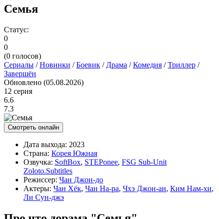
Семья
Статус:
0
0
(
0
голосов)
Сериалы
/
Новинки
/
Боевик
/
Драма
/
Комедия
/
Триллер
/
Завершён
Обновлено (05.08.2026)
12 серия
6.6
7.3
Смотреть онлайн
Дата выхода:
2023
Страна:
Корея Южная
Озвучка:
SoftBox
,
STEPonee
,
FSG Sub-Unit
Zoloto.Subtitles
Режиссер:
Чан Джон-до
Актеры:
Чан Хёк
,
Чан На-ра
,
Чхэ Джон-ан
,
Ким Нам-хи
,
Ли Сун-джэ
Про что дорама "Семья"