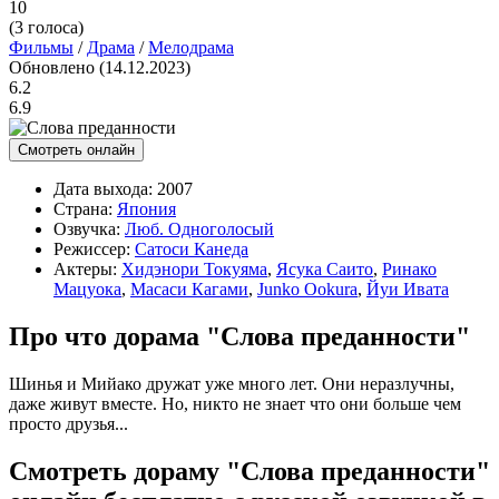
10
(
3
голоса)
Фильмы
/
Драма
/
Мелодрама
Обновлено (14.12.2023)
6.2
6.9
Смотреть онлайн
Дата выхода:
2007
Страна:
Япония
Озвучка:
Люб. Одноголосый
Режиссер:
Сатоси Канеда
Актеры:
Хидэнори Токуяма
,
Ясука Саито
,
Ринако
Мацуока
,
Масаси Кагами
,
Junko Ookura
,
Йуи Ивата
Про что дорама "Слова преданности"
Шинья и Мийако дружат уже много лет. Они неразлучны,
даже живут вместе. Но, никто не знает что они больше чем
просто друзья...
Смотреть дораму "Слова преданности"