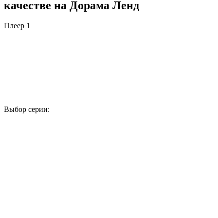
качестве на Дорама Ленд
Плеер 1
Выбор серии:
1
2
3
4
5
6
7
8
9
10
11
12
13
14
15
16
17
18
19
20
21
22
23
24
25
26
27
28
29
30