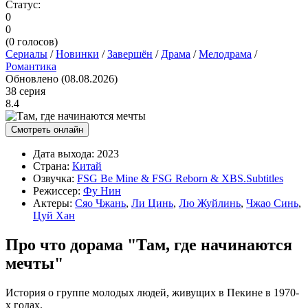
Статус:
0
0
(
0
голосов)
Сериалы
/
Новинки
/
Завершён
/
Драма
/
Мелодрама
/
Романтика
Обновлено (08.08.2026)
38 серия
8.4
Смотреть онлайн
Дата выхода:
2023
Страна:
Китай
Озвучка:
FSG Be Mine & FSG Reborn & XBS.Subtitles
Режиссер:
Фу Нин
Актеры:
Сяо Чжань
,
Ли Цинь
,
Лю Жуйлинь
,
Чжао Синь
,
Цуй Хан
Про что дорама "Там, где начинаются
мечты"
История о группе молодых людей, живущих в Пекине в 1970-
х годах.