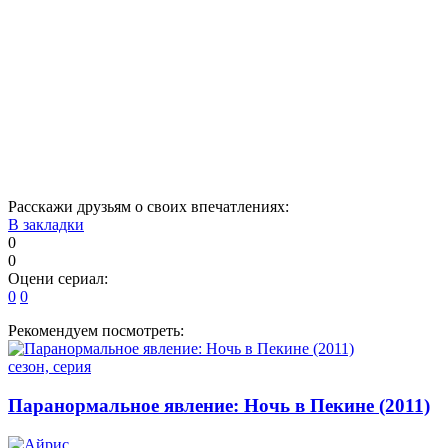
16
17
18
19
20
21
22
23
24
25
26
27
28
29
30
31
32
33
34
35
36
37
38
Расскажи друзьям о своих впечатлениях:
В закладки
0
0
Оцени сериал:
0
0
Рекомендуем посмотреть:
сезон, серия
Паранормальное явление: Ночь в Пекине (2011)