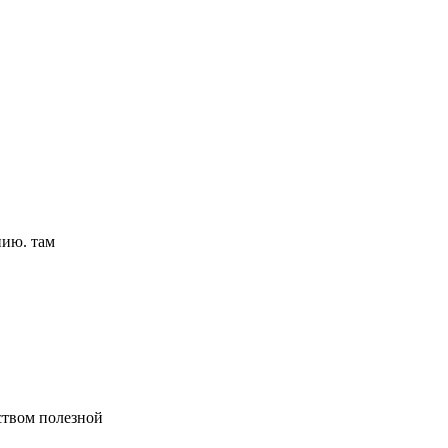
нию. там
ством полезной