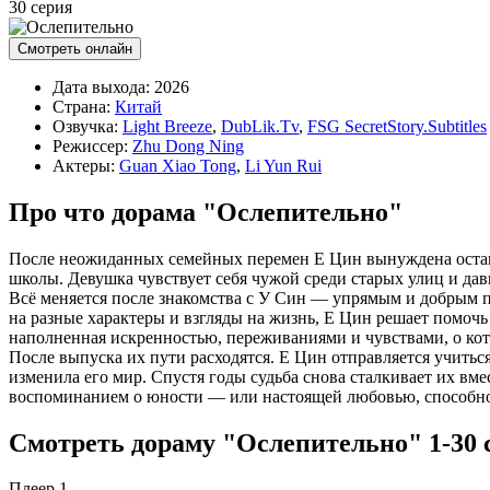
30 серия
Смотреть онлайн
Дата выхода:
2026
Страна:
Китай
Озвучка:
Light Breeze
,
DubLik.Tv
,
FSG SecretStory.Subtitles
Режиссер:
Zhu Dong Ning
Актеры:
Guan Xiao Tong
,
Li Yun Rui
Про что дорама "Ослепительно"
После неожиданных семейных перемен Е Цин вынуждена остави
школы. Девушка чувствует себя чужой среди старых улиц и дав
Всё меняется после знакомства с У Син — упрямым и добрым по
на разные характеры и взгляды на жизнь, Е Цин решает помочь
наполненная искренностью, переживаниями и чувствами, о кото
После выпуска их пути расходятся. Е Цин отправляется учиться 
изменила его мир. Спустя годы судьба снова сталкивает их вм
воспоминанием о юности — или настоящей любовью, способно
Смотреть дораму "Ослепительно" 1-30 с
Плеер 1