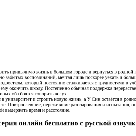
ть привычную жизнь в большом городе и вернуться в родной п
но забытых воспоминаний, мечтая лишь поскорее уехать и больше
дростком, который постоянно сталкивается с трудностями в учёб
 ему окончить школу. Постепенно обычная поддержка перерастает
рых оба боятся говорить вслух.
в университет и строить новую жизнь, а У Син остаётся в родном
есте. Повзрослевшие, пережившие разочарования и испытания, о
й выдержать время и расстояние.
ерия онлайн бесплатно с русской озвуч