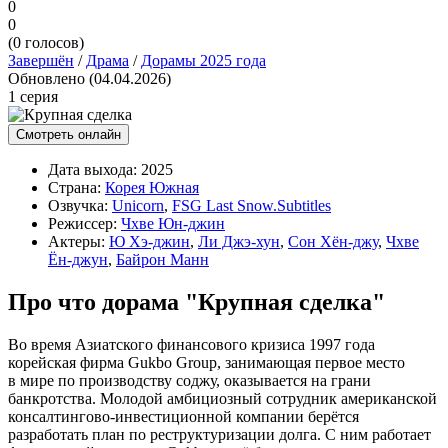
0
0
(
0
голосов)
Завершён
/
Драма
/
Дорамы 2025 года
Обновлено (04.04.2026)
1 серия
Смотреть онлайн
Дата выхода:
2025
Страна:
Корея Южная
Озвучка:
Unicorn
,
FSG Last Snow.Subtitles
Режиссер:
Чхве Юн-джин
Актеры:
Ю Хэ-джин
,
Ли Джэ-хун
,
Сон Хён-джу
,
Чхве
Ён-джун
,
Байрон Манн
Про что дорама "Крупная сделка"
Во время Азиатского финансового кризиса 1997 года
корейская фирма Gukbo Group, занимающая первое место
в мире по производству соджу, оказывается на грани
банкротства. Молодой амбициозный сотрудник американской
консалтингово-инвестиционной компании берётся
разработать план по реструктуризации долга. С ним работает