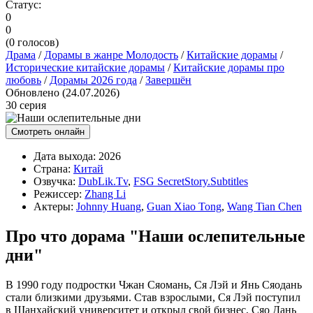
Статус:
0
0
(
0
голосов)
Драма
/
Дорамы в жанре Молодость
/
Китайские дорамы
/
Исторические китайские дорамы
/
Китайские дорамы про
любовь
/
Дорамы 2026 года
/
Завершён
Обновлено (24.07.2026)
30 серия
Смотреть онлайн
Дата выхода:
2026
Страна:
Китай
Озвучка:
DubLik.Tv
,
FSG SecretStory.Subtitles
Режиссер:
Zhang Li
Актеры:
Johnny Huang
,
Guan Xiao Tong
,
Wang Tian Chen
Про что дорама "Наши ослепительные
дни"
В 1990 году подростки Чжан Сяомань, Ся Лэй и Янь Сяодань
стали близкими друзьями. Став взрослыми, Ся Лэй поступил
в Шанхайский университет и открыл свой бизнес, Сяо Дань