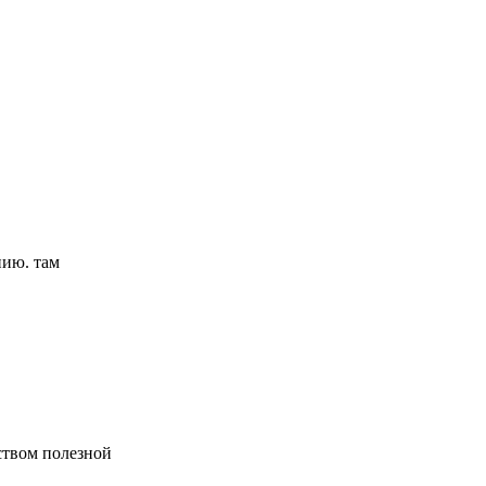
нию. там
ством полезной