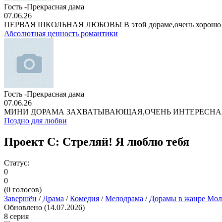
Гость -Прекрасная дама
07.06.26
ПЕРВАЯ ШКОЛЬНАЯ ЛЮБОВЬ! В этой дораме,очень хорошо
Абсолютная ценность романтики
Гость -Прекрасная дама
07.06.26
МИНИ ДОРАМА ЗАХВАТЫВАЮЩАЯ,ОЧЕНЬ ИНТЕРЕСНА
Поздно для любви
Проект С: Стреляй! Я люблю тебя
Статус:
0
0
(
0
голосов)
Завершён
/
Драма
/
Комедия
/
Мелодрама
/
Дорамы в жанре Мол
Обновлено (14.07.2026)
8 серия