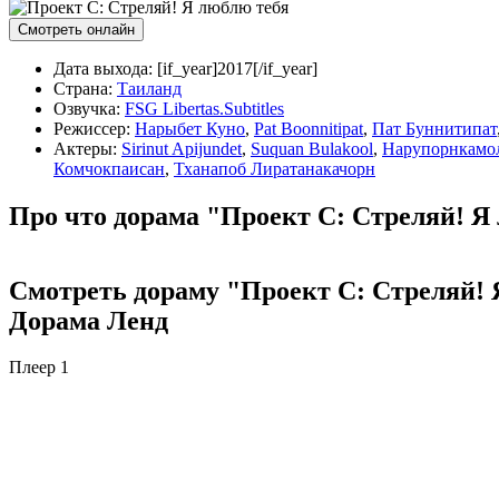
Смотреть онлайн
Дата выхода:
[if_year]2017[/if_year]
Страна:
Таиланд
Озвучка:
FSG Libertas.Subtitles
Режиссер:
Нарыбет Куно
,
Pat Boonnitipat
,
Пат Буннитипат
Актеры:
Sirinut Apijundet
,
Suquan Bulakool
,
Нарупорнкамол
Комчокпаисан
,
Тханапоб Лиратанакачорн
Про что дорама "Проект С: Стреляй! Я
Смотреть дораму "Проект С: Стреляй! Я
Дорама Ленд
Плеер 1