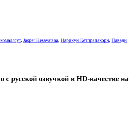
комалясут
,
Jasper Kesavatana
,
Нарикун Кетпрапакорн
,
Павади
о с русской озвучкой в HD-качестве на