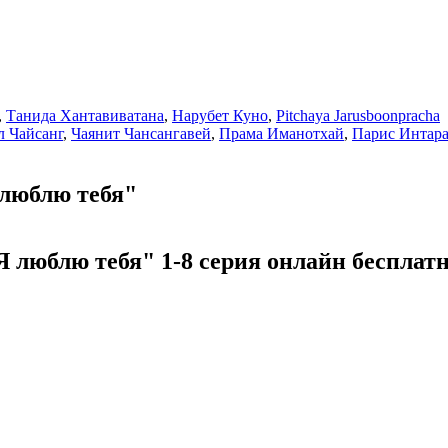
,
Танида Хантавиватана
,
Нарубет Куно
,
Pitchaya Jarusboonpracha
 Чайсанг
,
Чаянит Чансангавей
,
Прама Иманотхай
,
Парис Интара
 люблю тебя"
 люблю тебя" 1-8 серия онлайн бесплатн