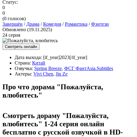
Статус:
0
0
(
0
голосов)
Завершён
/
Драма
/
Комедия
/
Романтика
/
Фэнтези
Обновлено (19.11.2025)
24 серия
Смотреть онлайн
Дата выхода:
[if_year]2023[/if_year]
Страна:
Китай
Озвучка:
Spring Breeze
,
ФСГ ФантAsia.Subtitles
Актеры:
Vivi Chen
,
Jin Ze
Про что дорама "Пожалуйста,
влюбитесь"
Смотреть дораму "Пожалуйста,
влюбитесь" 1-24 серия онлайн
бесплатно с русской озвучкой в HD-