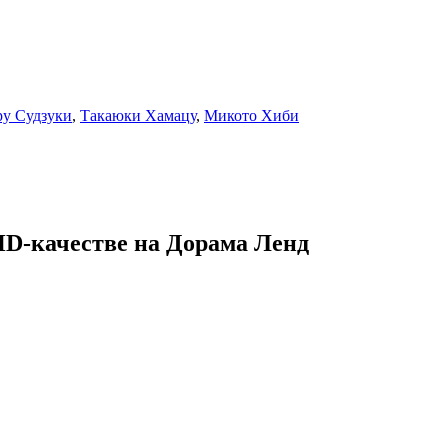
ру Судзуки
,
Такаюки Хамацу
,
Микото Хиби
HD-качестве на Дорама Ленд