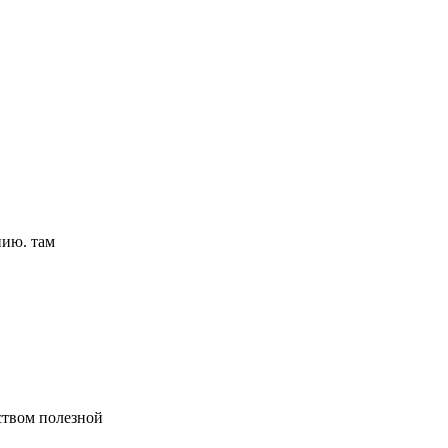
нию. там
ством полезной