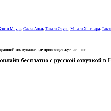
Кэнто Миура
,
Саяка Аоки
,
Такато Окура
,
Масато Хагивара
,
Такэ
трашной коммуналке, где происходят жуткие вещи.
онлайн бесплатно с русской озвучкой в 