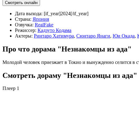
Смотреть онлайн
Дата выхода:
[if_year]2024[/if_year]
Страна:
Япония
Озвучка:
RealFake
Режиссер:
Кадзуто Кодама
Актеры:
Ринтаро Хатимура
,
Сюнтаро Янаги
,
Юи Окада
,
Про что дорама "Незнакомцы из ада"
Молодой человек приезжает в Токио и вынужденно селится в с
Смотреть дораму "Незнакомцы из ада" 
Плеер 1