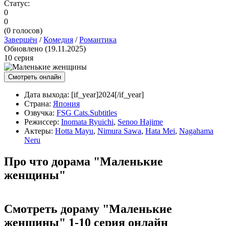
Статус:
0
0
(
0
голосов)
Завершён
/
Комедия
/
Романтика
Обновлено (19.11.2025)
10 серия
Смотреть онлайн
Дата выхода:
[if_year]2024[/if_year]
Страна:
Япония
Озвучка:
FSG Cats.Subtitles
Режиссер:
Inomata Ryuichi
,
Senoo Hajime
Актеры:
Hotta Mayu
,
Nimura Sawa
,
Hata Mei
,
Nagahama
Neru
Про что дорама "Маленькие
женщины"
Смотреть дораму "Маленькие
женщины" 1-10 серия онлайн