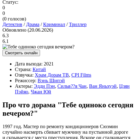
Статус:
0
0
(
0
голосов)
Детектив
/
Драма
/
Криминал
/
Триллер
Обновлено (20.06.2026)
6.3
6.1
Смотреть онлайн
Дата выхода:
2021
Страна:
Китай
Озвучка:
Храм Дорам ТВ
,
CPI Films
Режиссер:
Вэнь Шипэй
Актеры:
Эдди Пэн
,
Сильв??я Чан
,
Ван Яньхуэй
,
Цзян
Пэйяо
,
Чжан Юй
Про что дорама "Тебе одиноко сегодня
вечером?"
1997 год. Мастер по ремонту кондиционеров Сюэмин
случайно насмерть сбивает мужчину на пустынной дороге
и скрывается с места преступления. Вскоре он сталкивается