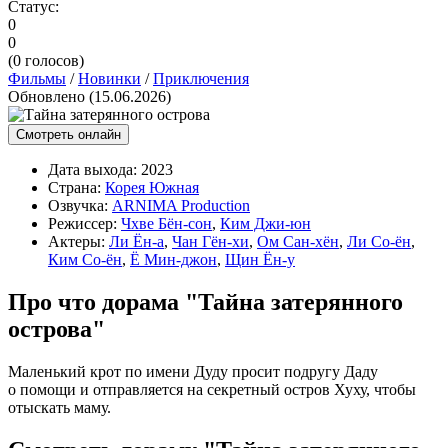
Статус:
0
0
(
0
голосов)
Фильмы
/
Новинки
/
Приключения
Обновлено (15.06.2026)
Смотреть онлайн
Дата выхода:
2023
Страна:
Корея Южная
Озвучка:
ARNIMA Production
Режиссер:
Чхве Бён-сон
,
Ким Джи-юн
Актеры:
Ли Ён-а
,
Чан Гён-хи
,
Ом Сан-хён
,
Ли Со-ён
,
Ким Со-ён
,
Ё Мин-джон
,
Щин Ён-у
Про что дорама "Тайна затерянного
острова"
Маленький крот по имени Дуду просит подругу Даду
о помощи и отправляется на секретный остров Хуху, чтобы
отыскать маму.