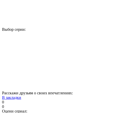
Выбор серии:
1
2
3
4
5
17
18
19
20
21
33
34
35
36
37
49
50
51
52
53
65
66
67
68
69
81
82
83
84
85
Расскажи друзьям о своих впечатлениях:
В закладки
0
0
Оцени сериал: