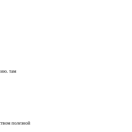
нию. там
ством полезной