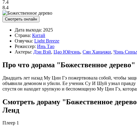
7.4
8.4
Смотреть онлайн
Дата выхода:
2025
Страна:
Китай
Озвучка:
Light Breeze
Режиссер:
Инь Тао
Актеры:
Дэн Вэй
,
Цао Юйчэнь
,
Сян Ханьчжи
,
Чэнь Синь
Про что дорама "Божественное дерево"
Двадцать лет назад Му Цин Гэ пожертвовала собой, чтобы защ
объявили демоном и убили. Ее ученик Су И Шуй узнал правду е
спустя он находит хрупкую и беспомощную Му Цин Гэ, которая
Смотреть дораму "Божественное дерево"
Ленд
Плеер 1