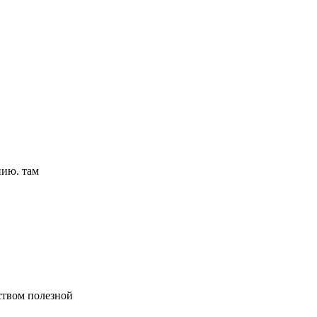
нию. там
ством полезной