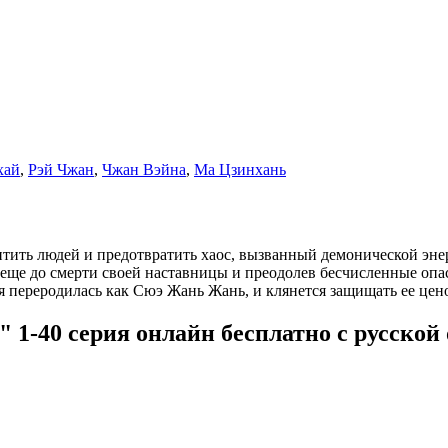
хай
,
Рэй Чжан
,
Чжан Вэйна
,
Ма Цзинхань
итить людей и предотвратить хаос, вызванный демонической эне
ще до смерти своей наставницы и преодолев бесчисленные опасн
 переродилась как Сюэ Жань Жань, и клянется защищать ее цен
 1-40 серия онлайн бесплатно с русской