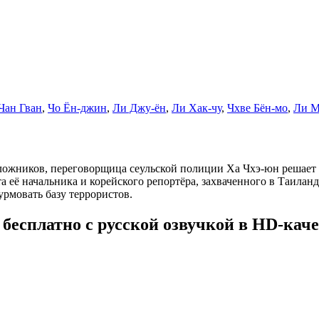
Чан Гван
,
Чо Ён-джин
,
Ли Джу-ён
,
Ли Хак-чу
,
Чхве Бён-мо
,
Ли М
ожников, переговорщица сеульской полиции Ха Чхэ-юн решает у
ё начальника и корейского репортёра, захваченного в Таиланде,
урмовать базу террористов.
бесплатно с русской озвучкой в HD-каче