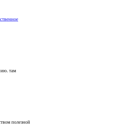
ественное
нию. там
ством полезной