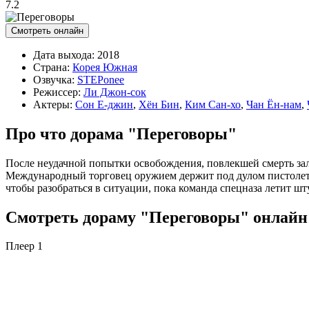
7.2
Смотреть онлайн
Дата выхода:
2018
Страна:
Корея Южная
Озвучка:
STEPonee
Режиссер:
Ли Джон-сок
Актеры:
Сон Е-джин
,
Хён Бин
,
Ким Сан-хо
,
Чан Ён-нам
,
Про что дорама "Переговоры"
После неудачной попытки освобождения, повлекшей смерть зал
Международный торговец оружием держит под дулом пистолета е
чтобы разобраться в ситуации, пока команда спецназа летит шт
Смотреть дораму "Переговоры" онлайн 
Плеер 1