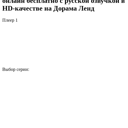
онлайн бесплатно с русской озвучкой в
HD-качестве на Дорама Ленд
Плеер 1
Выбор серии:
1
2
3
4
5
6
7
8
9
10
11
12
13
14
15
16
17
18
19
20
21
22
23
24