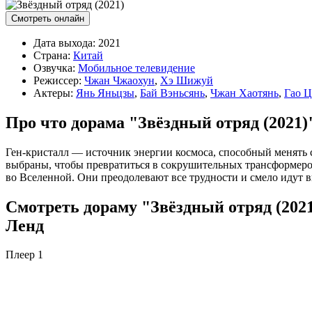
Смотреть онлайн
Дата выхода:
2021
Страна:
Китай
Озвучка:
Мобильное телевидение
Режиссер:
Чжан Чжаохун
,
Хэ Шижуй
Актеры:
Янь Яньцзы
,
Бай Вэньсянь
,
Чжан Хаотянь
,
Гао 
Про что дорама "Звёздный отряд (2021)
Ген-кристалл — источник энергии космоса, способный менять 
выбраны, чтобы превратиться в сокрушительных трансформеро
во Вселенной. Они преодолевают все трудности и смело идут в
Смотреть дораму "Звёздный отряд (2021
Ленд
Плеер 1