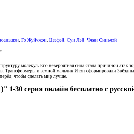
Цюаньшэн
,
Го Жуйчжэн
,
Цзэфэй
,
Сун Лэй
,
Чжан Синьлэй
"
структуру молекул. Его невероятная сила стала причиной атак 
в. Трансформеры и земной мальчик Итэн сформировали Звёздны
перёд, чтобы сделать мир лучше.
)" 1-30 серия онлайн бесплатно с русско