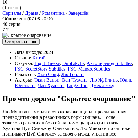
10
(
1
голос)
Сериалы
/
Драма
/
Романтика
/
Завершён
Обновлено (07.08.2026)
40 серия
7.7
Смотреть онлайн
Дата выхода:
2024
Страна:
Китай
Озвучка:
Light Breeze
,
DubLik.Tv
,
Автоперевод.Subtitles
,
FSG SecretStory.Subtitles
,
FSG Mango.Subtitles
Режиссер:
Xiao Cong
,
Лю Гонань
Актеры:
Чжан Ваньи
,
Ван Чужань
,
Лю Жуйлинь
,
Юань
Юйсюань
,
Чан Хуасэнь
,
Lingzi Liu
,
Джеки Чжу
Про что дорама "Скрытое очарование"
Лю Мяньтан – умная и отважная женщина, прославленная
предводительница разбойников горы Яншань. После
тяжелого ранения в бою ей на помощь приходит князь
Хуайяна Цуй Синчжоу. Очнувшись, Лю Мяньтан по ошибке
принимает Цуй Синчжоу за своего мужа, утратив все