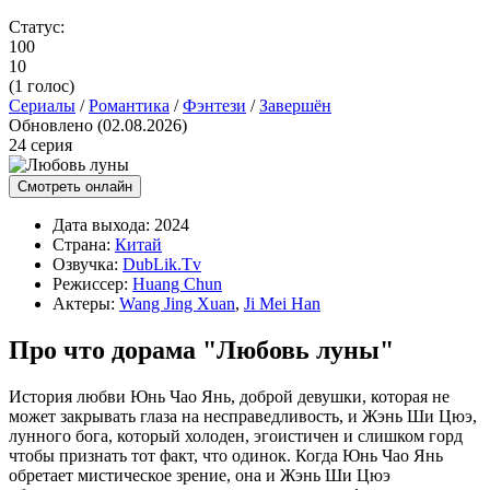
Статус:
100
10
(
1
голос)
Сериалы
/
Романтика
/
Фэнтези
/
Завершён
Обновлено (02.08.2026)
24 серия
Смотреть онлайн
Дата выхода:
2024
Страна:
Китай
Озвучка:
DubLik.Tv
Режиссер:
Huang Chun
Актеры:
Wang Jing Xuan
,
Ji Mei Han
Про что дорама "Любовь луны"
История любви Юнь Чао Янь, доброй девушки, которая не
может закрывать глаза на несправедливость, и Жэнь Ши Цюэ,
лунного бога, который холоден, эгоистичен и слишком горд
чтобы признать тот факт, что одинок. Когда Юнь Чао Янь
обретает мистическое зрение, она и Жэнь Ши Цюэ